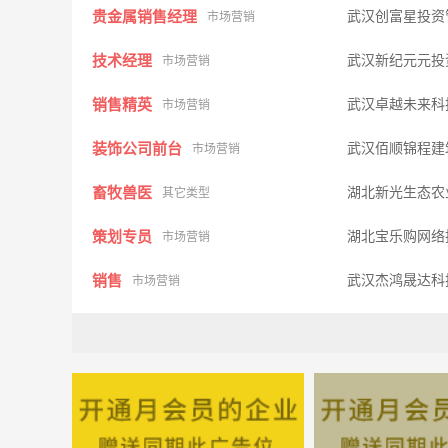
贵金属销售经理
武汉创富星投资
市场营销
技术经理
武汉新纪元元投
市场营销
销售精英
武汉卓越未来科
市场营销
装饰公司前台
武汉佰顺锦程建
市场营销
畜牧兽医
湖北新光生态农
其它类型
策划专员
湖北宝乐购网络
市场营销
销售
武汉杰鸿晟达科
市场营销
人事专员
武汉菲鹏达通信
市场营销
英语助教会计助教
武汉医建教育咨
市场营销
售前∕售后服务专员
武汉吉远汽车有
市场营销