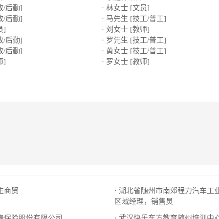
政/后勤]
· 林女士 [文员]
政/后勤]
· 马先生 [技工/普工]
员]
· 刘女士 [教师]
政/后勤]
· 罗先生 [技工/普工]
政/后勤]
· 黄女士 [技工/普工]
师]
· 罗女士 [教师]
长生商贸
· 湖北省随州市南郊程力汽车工
区域经理，销售员
人寿保险股份有限公司
· 武汉快乐东方教育随州培训中