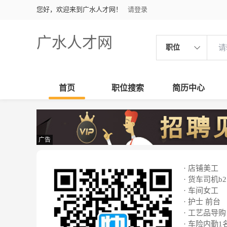
您好，欢迎来到广水人才网！
请登录
广水人才网
职位
首页
职位搜索
简历中心
广告
· 店铺美工
· 货车司机b2
· 车间女工
· 护士 前台
· 工艺品导购
· 车险内勤1