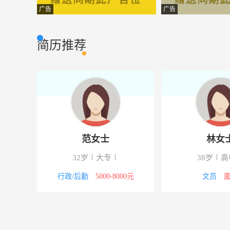
售前∕售后技术支持
武汉擎科创新生
市场营销
广告
广告
项目策划人
随州新胜网络有
其它类型
简历推荐
汽车销售
武汉星海诚汽车
市场营销
对外贸易
湖北宏宇专用汽
其它类型
前台∕总机∕接待
湖北聚三福资产
市场营销
电话销售
武汉嘉富恒商贸
市场营销
范女士
林女
业务助理
武汉璟泓万方堂
市场营销
32岁
大专
38岁
高
行政后勤管理员
武汉三好教育科
市场营销
行政/后勤
5000-8000元
文员