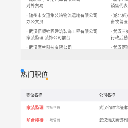
对外贸易
销售代表
· 随州市安迅集装箱物流运输有限公司
· 湖北
办公文员
畜牧兽医
· 武汉佰顺锦程建筑装饰工程有限公司
· 武汉
家装监理
装饰公司前台
行政后勤
· 武汉摩兰科技有限公司
· 武汉
生产文员
仓库管理员
英语助教
热门职位
职位名称
公司名称
家装监理
武汉佰顺锦程建
市场营销
前台接待
武汉海庆商贸有
市场营销