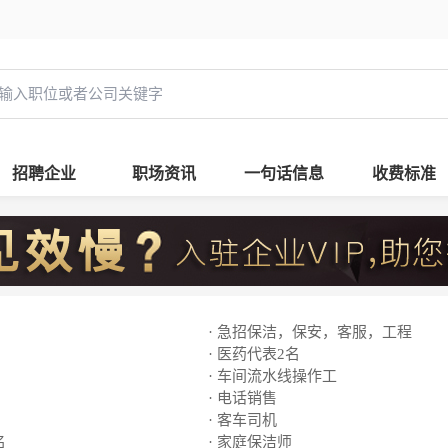
招聘企业
职场资讯
一句话信息
收费标准
· 急招保洁，保安，客服，工程
· 医药代表2名
· 车间流水线操作工
· 电话销售
· 客车司机
名
· 家庭保洁师