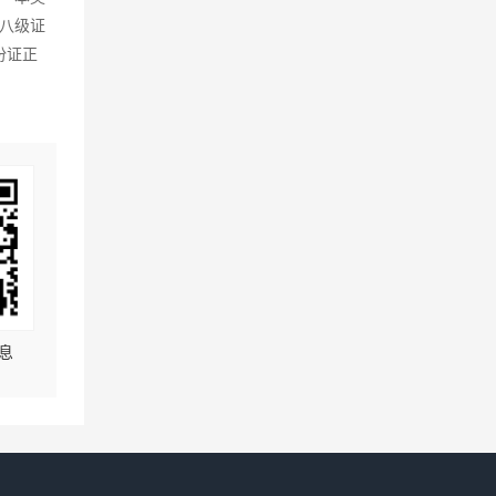
八级证
份证正
息