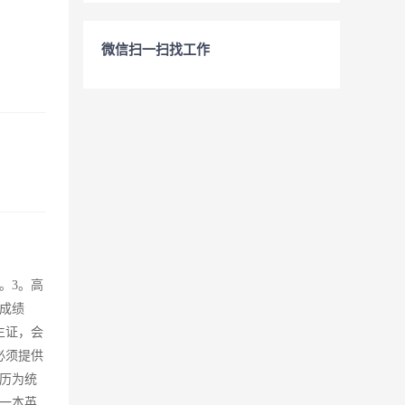
微信扫一扫找工作
。3。高
成绩
生证，会
必须提供
历为统
一本英